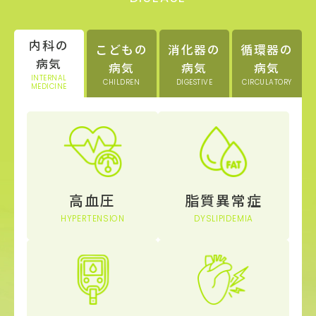
内科の
こどもの
消化器の
循環器の
病気
病気
病気
病気
INTERNAL
CHILDREN
DIGESTIVE
CIRCULATORY
MEDICINE
高血圧
脂質異常症
HYPERTENSION
DYSLIPIDEMIA