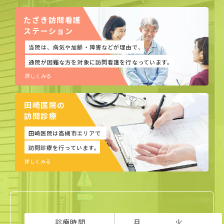
たざき訪問看護
ステーション
当院は、病気や加齢・障害などが理由で、
通院が困難な方を対象に訪問看護を行なっています。
詳しくみる
田崎医院の
訪問診療
田崎医院は高槻市エリアで
訪問診療を行っています。
詳しくみる
診療時間
月
火
水