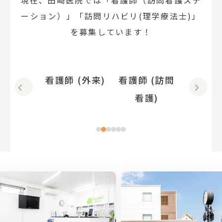
ーション）」「訪問リハビリ(理学療法士)」
を募集しています！
 (外来)
看護師 (訪問
看護師 (訪問
訪問リ
Previous
Next
看護)
診療)
Previous
Nex