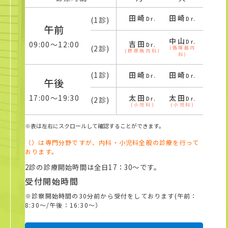
田崎
田崎
田崎
(1診)
Dr.
Dr.
午前
中山
Dr.
吉田
藤澤
09:00〜12:00
Dr.
(2診)
(循環器内
(膠原病内科)
(糖尿病
科)
(1診)
田崎
田崎
田崎
Dr.
Dr.
午後
17:00〜19:30
太田
太田
平尾
(2診)
Dr.
Dr.
(小児科)
(小児科)
(循環器
※表は左右にスクロールして確認することができます。
（）は専門分野ですが、内科・小児科全般の診療を行って
おります。
2診の診療開始時間は全日17：30～です。
受付開始時間
※診察開始時間の30分前から受付をしております(午前：
8:30〜/午後：16:30〜）