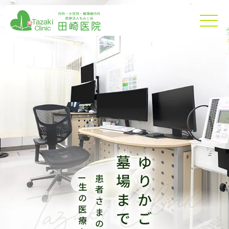
途切れない安心
訪問も外来も、
健康を守る。
墓場まで。
ゆりかごから、
看護師がサポートします
住み慣れた場所での
地域に寄り添い、
ー