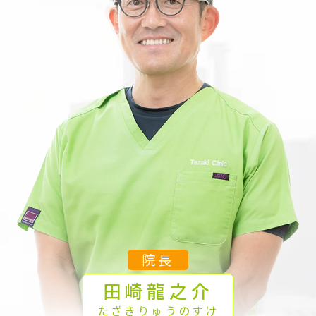
院長
田崎
龍之介
たざき
りゅうのすけ