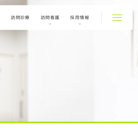
別
訪問診療
訪問看護
採用情報
一
般
内
科・
小
児
科