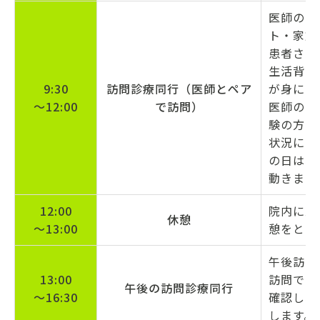
医師の診
ト・家族
患者さん
生活背景
9:30
訪問診療同行（医師とペア
が身につ
〜12:00
で訪問）
医師の説
験の方で
状況によ
の日は、
動きます
12:00
院内に戻
休憩
〜13:00
憩をとり
午後訪問
13:00
訪問では
午後の訪問診療同行
〜16:30
確認し、
します。