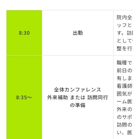
院内全体
ッフと今
8:30
出勤
す。訪問
として情
整を行い
職種で朝
前日の外
有します
看護師・
全体カンファレンス
囲気があ
8:35〜
外来補助 または 訪問同行
ーム医療
の準備
外来の日
のサポー
訪問の日
い、医師