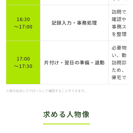
訪問での
16:30
確認や物
記録入力・事務処理
〜17:00
事務スタ
を整理し
必要物品
い、勤務
17:00
片付け・翌日の準備・退勤
訪問診療
〜17:30
ため、業
帰宅でき
※表は左右にスクロールして確認することができます。
求める人物像